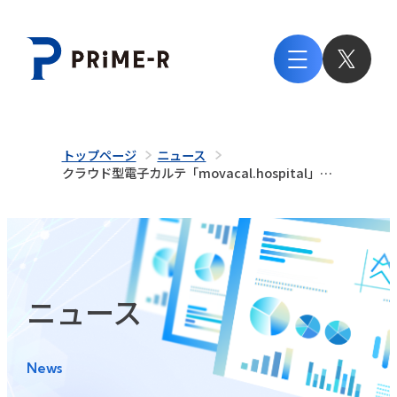
トップページ
ニュース
クラウド型電子カルテ「movacal.hospital」
「movacal.net」における医療文書の半自動生成
機能等の共同研究開発およびトライアル参加医療機
関の募集について
ニュース
News